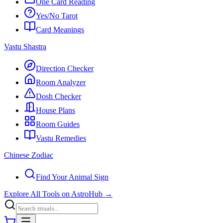
One Card Reading
Yes/No Tarot
Card Meanings
Vastu Shastra
Direction Checker
Room Analyzer
Dosh Checker
House Plans
Room Guides
Vastu Remedies
Chinese Zodiac
Find Your Animal Sign
Explore All Tools on AstroHub
→