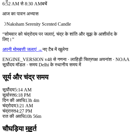
6:52 AM
से
8:30 AM
बचें
आज का पावन अभ्यास
☽
Naksham Serenity Scented Candle
“
सोमवार को चंद्रोदय पर जलाएं, चंद्र के शांति और सूझ के आशीर्वाद के
लिए।
”
अपनी मोमबत्ती जलाएं
→
नए टैब में खुलेगा
ENGINE_VERSION v48 से गणना
·
लाहिड़ी चित्रपक्ष अयनांश
·
NOAA
सूर्योदय मॉडल
·
समय Delhi के स्थानीय समय में
सूर्य और चंद्र समय
सूर्योदय
5:14 AM
सूर्यास्त
6:18 PM
दिन की अवधि
13h 4m
चंद्रोदय
3:21 AM
चंद्रास्त
4:27 PM
रात की अवधि
10h 56m
चौघड़िया मुहूर्त