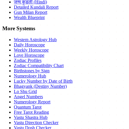
जन्म कुंडली (Hindi)
Detailed Kundali Report
Gun Milan Report
Wealth Blueprint
More Systems
Western Astrology Hub
Daily Horoscope
Weekly Horoscope
Love Horoscope
Zodiac Profiles
Zodiac Compatibility Chart
Birthstones by Sign
Numerology Hub
Lucky Number by Date of Birth
Bhagyank (Destiny Number)
Lo Shu Grid
Angel Numbers
Numerology Report
Quantum Tarot
Free Tarot Reading
Vastu Shastra Hub
Vastu Direction Checker
Vastu Dosh Checker