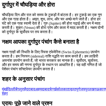
दुर्गापुर में चौघड़िया और होरा
चौघड़िया दिन और रात को समय के टुकड़ों में बांटता है। हर टुकड़े का एक गुण
और एक ग्रह होता है। अमृत, शुभ, लाभ, और चर अच्छे माने जाते हैं। होरा हर
घंटे को एक ग्रह स्वामी देता है। गुरु (Jupiter) की होरा पढ़ाई और धन में मदद
करती है। शुक्र (Venus) की होरा प्रेम और कला में मदद करती है। नक्षम दोनों
को दुर्गापुर के सूर्योदय पर तय करता है।
नक्षम आपका दुर्गापुर पंचांग कैसे बनाता है
नक्षम ग्रहों की स्थिति के लिए स्विस एफेमेरिस (Swiss Ephemeris) उपयोग
करता है। हम निरयन (sidereal) राशि पद्धति पर काम करते हैं। हम लाहिरी
अयनांश उपयोग करते हैं, जो भारत सरकार का मानक है। सूर्योदय, सूर्यास्त,
और हर समय की गणना दुर्गापुर के स्थान पर आधारित है। यह वही गणित है जो
पेशेवर पंचांग सॉफ्टवेयर उपयोग करता है।
शहर के अनुसार पंचांग
मुंबई
दिल्ली
बेंगलुरु
हैदराबाद
अहमदाबाद
चेन्नई
कोलकाता
सूरत
पुणे
जयपुर
लखनऊ
कानप
शहर
प्रायः पूछे जाने वाले प्रश्न