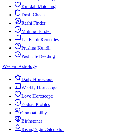
Kundali Matching
Dosh Check
Rashi Finder
Muhurat Finder
Lal Kitab Remedies
Prashna Kundli
Past Life Reading
Western Astrology
Daily Horoscope
Weekly Horoscope
Love Horoscope
Zodiac Profiles
Compatibility
Birthstones
Rising Sign Calculator