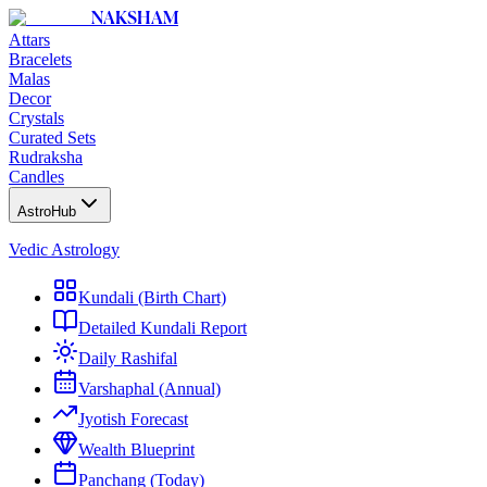
NAKSHAM
Attars
Bracelets
Malas
Decor
Crystals
Curated Sets
Rudraksha
Candles
AstroHub
Vedic Astrology
Kundali (Birth Chart)
Detailed Kundali Report
Daily Rashifal
Varshaphal (Annual)
Jyotish Forecast
Wealth Blueprint
Panchang (Today)