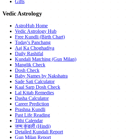
Gifts
Vedic Astrology
AstroHub Home
Vedic Astrology Hub
Free Kundli (Birth Chart)
Today's Panchang
Aaj Ka Choghadiya
Daily Rashifal
Kundali Matching (Gun Milan)
Manglik Check
Dosh Check
Baby Names by Nakshatra
Sade Sati Calculator
Kaal Sarp Dosh Check
Lal Kitab Remedies
Dasha Calculator
Career Prediction
Prashna Kundli
Past Life Reading
Tithi Calendar
जन्म कुंडली (Hindi)
Detailed Kundali Report
Gun Milan Report