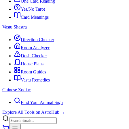
One Card Reading
Yes/No Tarot
Card Meanings
Vastu Shastra
Direction Checker
Room Analyzer
Dosh Checker
House Plans
Room Guides
Vastu Remedies
Chinese Zodiac
Find Your Animal Sign
Explore All Tools on AstroHub
→