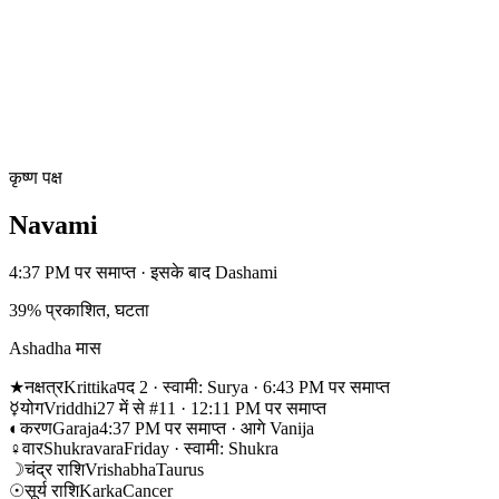
कृष्ण पक्ष
Navami
4:37 PM पर समाप्त · इसके बाद Dashami
39% प्रकाशित, घटता
Ashadha मास
★
नक्षत्र
Krittika
पद 2 · स्वामी: Surya · 6:43 PM पर समाप्त
☿
योग
Vriddhi
27 में से #11 · 12:11 PM पर समाप्त
◐
करण
Garaja
4:37 PM पर समाप्त · आगे Vanija
♀
वार
Shukravara
Friday · स्वामी: Shukra
☽
चंद्र राशि
Vrishabha
Taurus
☉
सूर्य राशि
Karka
Cancer