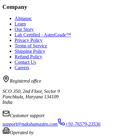
Company
Almanac
Learn
Our Story
Lab Certified · AstroGrade™
Privacy Policy
Terms of Service
Shipping Policy
Refund Policy
Contact Us
Careers
Registered office
SCO 350, 2nd Floor, Sector 9
Panchkula
,
Haryana
134109
India
Customer support
support@nakshamastro.com
+91-76579-23536
Operated by