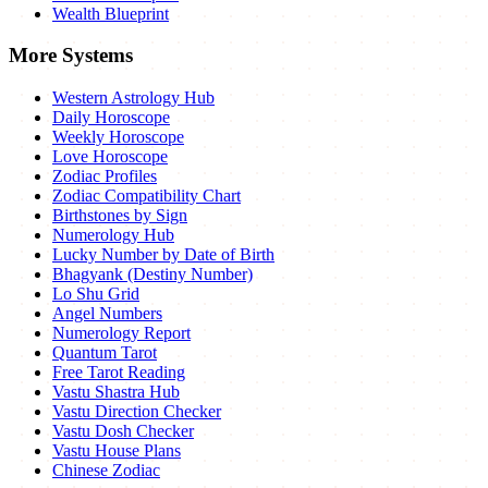
Wealth Blueprint
More Systems
Western Astrology Hub
Daily Horoscope
Weekly Horoscope
Love Horoscope
Zodiac Profiles
Zodiac Compatibility Chart
Birthstones by Sign
Numerology Hub
Lucky Number by Date of Birth
Bhagyank (Destiny Number)
Lo Shu Grid
Angel Numbers
Numerology Report
Quantum Tarot
Free Tarot Reading
Vastu Shastra Hub
Vastu Direction Checker
Vastu Dosh Checker
Vastu House Plans
Chinese Zodiac