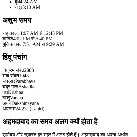
बुध
4:24 AM
चंद्र
5:18 AM
अशुभ समय
राहु काल
11:07 AM से 12:45 PM
यमगंड
4:02 PM से 5:40 PM
गुलिक काल
7:51 AM से 9:29 AM
हिंदू पंचांग
विक्रम संवत
2083
शक संवत
1948
संवत्सर
Parabhava
चंद्र मास
Ashadha
पक्ष
Krishna
ऋतु
Varsha
अयन
Dakshinayana
अयनांश
24.23° (Lahiri)
अहमदाबाद का समय अलग क्यों होता है
सूर्योदय और सूर्यास्त हर शहर में अलग होते हैं। अहमदाबाद का अपना अक्षांश