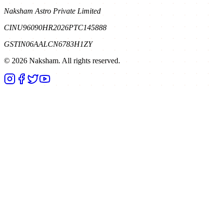
Naksham Astro Private Limited
CIN
U96090HR2026PTC145888
GSTIN
06AALCN6783H1ZY
©
2026
Naksham. All rights reserved.