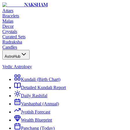
NAKSHAM
Attars
Bracelets
Malas
Decor
Crystals
Curated Sets
Rudraksha
Candles
AstroHub
Vedic Astrology
Kundali (Birth Chart)
Detailed Kundali Report
Daily Rashifal
Varshaphal (Annual)
Jyotish Forecast
Wealth Blueprint
Panchang (Today)