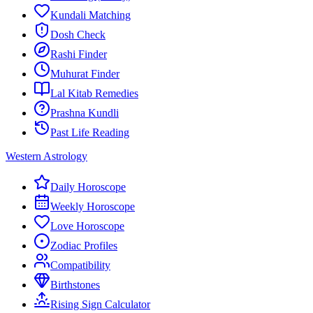
Kundali Matching
Dosh Check
Rashi Finder
Muhurat Finder
Lal Kitab Remedies
Prashna Kundli
Past Life Reading
Western Astrology
Daily Horoscope
Weekly Horoscope
Love Horoscope
Zodiac Profiles
Compatibility
Birthstones
Rising Sign Calculator