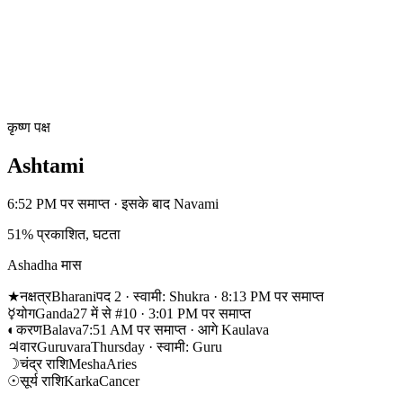
कृष्ण पक्ष
Ashtami
6:52 PM पर समाप्त · इसके बाद Navami
51% प्रकाशित, घटता
Ashadha मास
★
नक्षत्र
Bharani
पद 2 · स्वामी: Shukra · 8:13 PM पर समाप्त
☿
योग
Ganda
27 में से #10 · 3:01 PM पर समाप्त
◐
करण
Balava
7:51 AM पर समाप्त · आगे Kaulava
♃
वार
Guruvara
Thursday · स्वामी: Guru
☽
चंद्र राशि
Mesha
Aries
☉
सूर्य राशि
Karka
Cancer