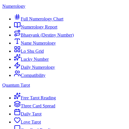
Numerology
Full Numerology Chart
Numerology Report
Bhagyank (Destiny Number)
Name Numerology
Lo Shu Grid
Lucky Number
Daily Numerology
Compatibility
Quantum Tarot
Free Tarot Reading
Three Card Spread
Daily Tarot
Love Tarot