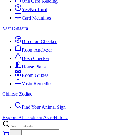
One Card Reading
Yes/No Tarot
Card Meanings
Vastu Shastra
Direction Checker
Room Analyzer
Dosh Checker
House Plans
Room Guides
Vastu Remedies
Chinese Zodiac
Find Your Animal Sign
Explore All Tools on AstroHub
→