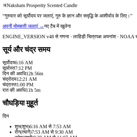
♃
Naksham Prosperity Scented Candle
“
गुरुवार को सूर्योदय पर जलाएं, गुरु के ज्ञान और समृद्धि के आशीर्वाद के लिए।
”
अपनी मोमबत्ती जलाएं
→
नए टैब में खुलेगा
ENGINE_VERSION v48 से गणना
·
लाहिड़ी चित्रपक्ष अयनांश
·
NOAA सू
सूर्य और चंद्र समय
सूर्योदय
6:16 AM
सूर्यास्त
7:12 PM
दिन की अवधि
12h 56m
चंद्रोदय
12:21 AM
चंद्रास्त
1:00 PM
रात की अवधि
11h 5m
चौघड़िया मुहूर्त
दिन
शुभ
(
शुभ
)
6:16 AM
से
7:53 AM
रोग
(
त्यागें
)
7:53 AM
से
9:30 AM