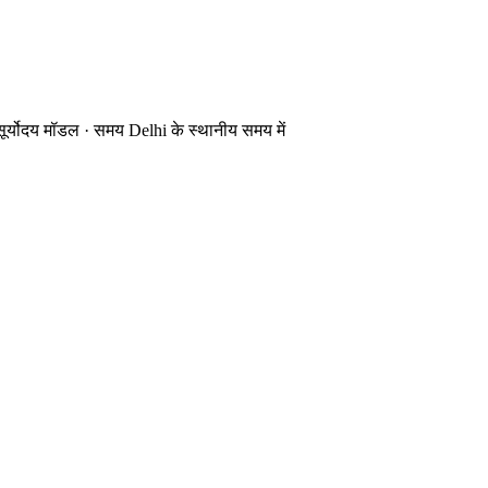
र्योदय मॉडल
·
समय Delhi के स्थानीय समय में