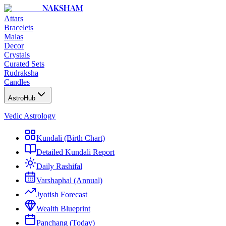
NAKSHAM
Attars
Bracelets
Malas
Decor
Crystals
Curated Sets
Rudraksha
Candles
AstroHub
Vedic Astrology
Kundali (Birth Chart)
Detailed Kundali Report
Daily Rashifal
Varshaphal (Annual)
Jyotish Forecast
Wealth Blueprint
Panchang (Today)