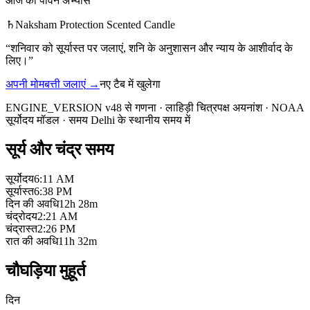
आज का पावन अभ्यास
♄
Naksham Protection Scented Candle
“
शनिवार को सूर्यास्त पर जलाएं, शनि के अनुशासन और न्याय के आशीर्वाद के
लिए।
”
अपनी मोमबत्ती जलाएं
→
नए टैब में खुलेगा
ENGINE_VERSION v48 से गणना
·
लाहिड़ी चित्रपक्ष अयनांश
·
NOAA
सूर्योदय मॉडल
·
समय Delhi के स्थानीय समय में
सूर्य और चंद्र समय
सूर्योदय
6:11 AM
सूर्यास्त
6:38 PM
दिन की अवधि
12h 28m
चंद्रोदय
2:21 AM
चंद्रास्त
2:26 PM
रात की अवधि
11h 32m
चौघड़िया मुहूर्त
दिन