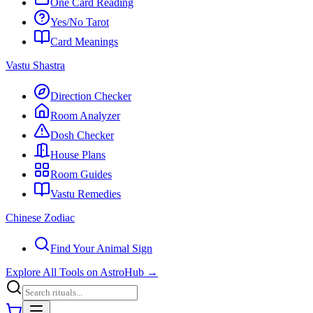
One Card Reading
Yes/No Tarot
Card Meanings
Vastu Shastra
Direction Checker
Room Analyzer
Dosh Checker
House Plans
Room Guides
Vastu Remedies
Chinese Zodiac
Find Your Animal Sign
Explore All Tools on AstroHub
→