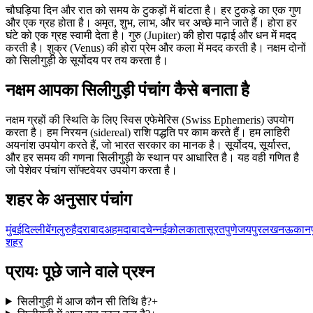
चौघड़िया दिन और रात को समय के टुकड़ों में बांटता है। हर टुकड़े का एक गुण
और एक ग्रह होता है। अमृत, शुभ, लाभ, और चर अच्छे माने जाते हैं। होरा हर
घंटे को एक ग्रह स्वामी देता है। गुरु (Jupiter) की होरा पढ़ाई और धन में मदद
करती है। शुक्र (Venus) की होरा प्रेम और कला में मदद करती है। नक्षम दोनों
को सिलीगुड़ी के सूर्योदय पर तय करता है।
नक्षम आपका सिलीगुड़ी पंचांग कैसे बनाता है
नक्षम ग्रहों की स्थिति के लिए स्विस एफेमेरिस (Swiss Ephemeris) उपयोग
करता है। हम निरयन (sidereal) राशि पद्धति पर काम करते हैं। हम लाहिरी
अयनांश उपयोग करते हैं, जो भारत सरकार का मानक है। सूर्योदय, सूर्यास्त,
और हर समय की गणना सिलीगुड़ी के स्थान पर आधारित है। यह वही गणित है
जो पेशेवर पंचांग सॉफ्टवेयर उपयोग करता है।
शहर के अनुसार पंचांग
मुंबई
दिल्ली
बेंगलुरु
हैदराबाद
अहमदाबाद
चेन्नई
कोलकाता
सूरत
पुणे
जयपुर
लखनऊ
कानप
शहर
प्रायः पूछे जाने वाले प्रश्न
सिलीगुड़ी में आज कौन सी तिथि है?
+