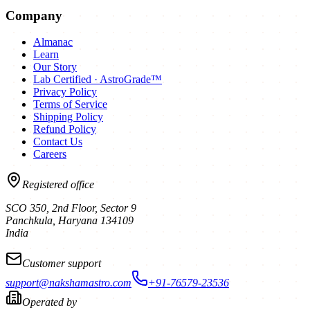
Company
Almanac
Learn
Our Story
Lab Certified · AstroGrade™
Privacy Policy
Terms of Service
Shipping Policy
Refund Policy
Contact Us
Careers
Registered office
SCO 350, 2nd Floor, Sector 9
Panchkula
,
Haryana
134109
India
Customer support
support@nakshamastro.com
+91-76579-23536
Operated by