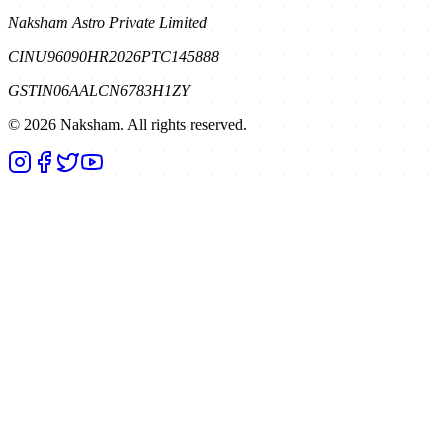
Naksham Astro Private Limited
CIN
U96090HR2026PTC145888
GSTIN
06AALCN6783H1ZY
©
2026
Naksham. All rights reserved.