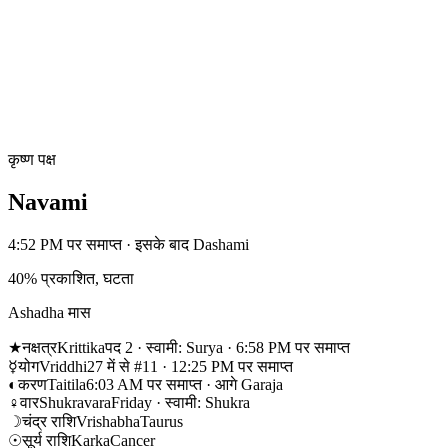
कृष्ण पक्ष
Navami
4:52 PM पर समाप्त · इसके बाद Dashami
40% प्रकाशित, घटता
Ashadha मास
★
नक्षत्र
Krittika
पद 2 · स्वामी: Surya · 6:58 PM पर समाप्त
☿
योग
Vriddhi
27 में से #11 · 12:25 PM पर समाप्त
◐
करण
Taitila
6:03 AM पर समाप्त · आगे Garaja
♀
वार
Shukravara
Friday · स्वामी: Shukra
☽
चंद्र राशि
Vrishabha
Taurus
☉
सूर्य राशि
Karka
Cancer