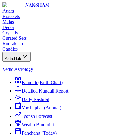
NAKSHAM
Attars
Bracelets
Malas
Decor
Crystals
Curated Sets
Rudraksha
Candles
AstroHub
Vedic Astrology
Kundali (Birth Chart)
Detailed Kundali Report
Daily Rashifal
Varshaphal (Annual)
Jyotish Forecast
Wealth Blueprint
Panchang (Today)