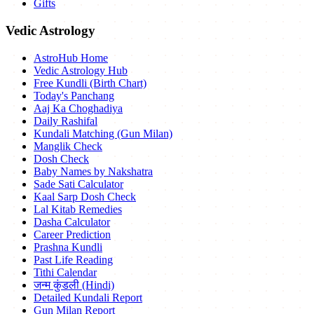
Gifts
Vedic Astrology
AstroHub Home
Vedic Astrology Hub
Free Kundli (Birth Chart)
Today's Panchang
Aaj Ka Choghadiya
Daily Rashifal
Kundali Matching (Gun Milan)
Manglik Check
Dosh Check
Baby Names by Nakshatra
Sade Sati Calculator
Kaal Sarp Dosh Check
Lal Kitab Remedies
Dasha Calculator
Career Prediction
Prashna Kundli
Past Life Reading
Tithi Calendar
जन्म कुंडली (Hindi)
Detailed Kundali Report
Gun Milan Report