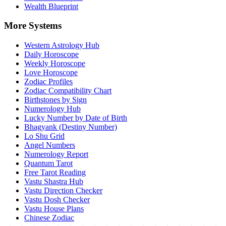
Wealth Blueprint
More Systems
Western Astrology Hub
Daily Horoscope
Weekly Horoscope
Love Horoscope
Zodiac Profiles
Zodiac Compatibility Chart
Birthstones by Sign
Numerology Hub
Lucky Number by Date of Birth
Bhagyank (Destiny Number)
Lo Shu Grid
Angel Numbers
Numerology Report
Quantum Tarot
Free Tarot Reading
Vastu Shastra Hub
Vastu Direction Checker
Vastu Dosh Checker
Vastu House Plans
Chinese Zodiac