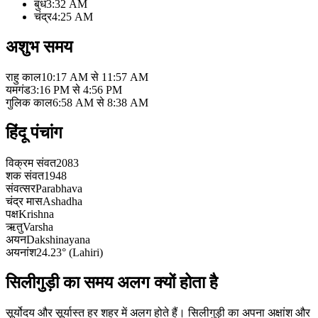
बुध
3:32 AM
चंद्र
4:25 AM
अशुभ समय
राहु काल
10:17 AM से 11:57 AM
यमगंड
3:16 PM से 4:56 PM
गुलिक काल
6:58 AM से 8:38 AM
हिंदू पंचांग
विक्रम संवत
2083
शक संवत
1948
संवत्सर
Parabhava
चंद्र मास
Ashadha
पक्ष
Krishna
ऋतु
Varsha
अयन
Dakshinayana
अयनांश
24.23° (Lahiri)
सिलीगुड़ी का समय अलग क्यों होता है
सूर्योदय और सूर्यास्त हर शहर में अलग होते हैं। सिलीगुड़ी का अपना अक्षांश और