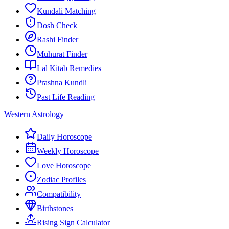
Kundali Matching
Dosh Check
Rashi Finder
Muhurat Finder
Lal Kitab Remedies
Prashna Kundli
Past Life Reading
Western Astrology
Daily Horoscope
Weekly Horoscope
Love Horoscope
Zodiac Profiles
Compatibility
Birthstones
Rising Sign Calculator