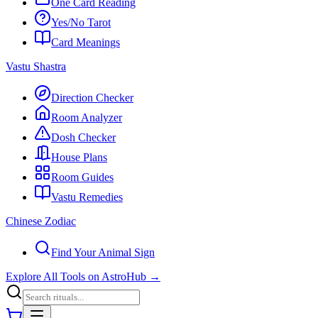
One Card Reading
Yes/No Tarot
Card Meanings
Vastu Shastra
Direction Checker
Room Analyzer
Dosh Checker
House Plans
Room Guides
Vastu Remedies
Chinese Zodiac
Find Your Animal Sign
Explore All Tools on AstroHub
→