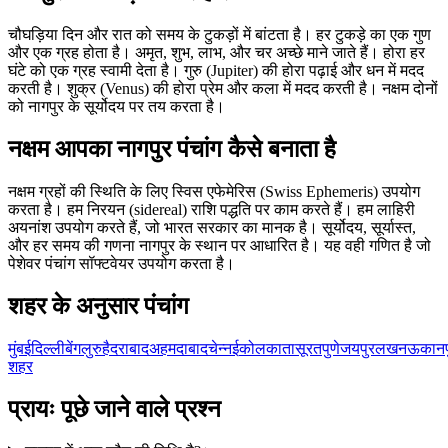
चौघड़िया दिन और रात को समय के टुकड़ों में बांटता है। हर टुकड़े का एक गुण
और एक ग्रह होता है। अमृत, शुभ, लाभ, और चर अच्छे माने जाते हैं। होरा हर
घंटे को एक ग्रह स्वामी देता है। गुरु (Jupiter) की होरा पढ़ाई और धन में मदद
करती है। शुक्र (Venus) की होरा प्रेम और कला में मदद करती है। नक्षम दोनों
को नागपुर के सूर्योदय पर तय करता है।
नक्षम आपका नागपुर पंचांग कैसे बनाता है
नक्षम ग्रहों की स्थिति के लिए स्विस एफेमेरिस (Swiss Ephemeris) उपयोग
करता है। हम निरयन (sidereal) राशि पद्धति पर काम करते हैं। हम लाहिरी
अयनांश उपयोग करते हैं, जो भारत सरकार का मानक है। सूर्योदय, सूर्यास्त,
और हर समय की गणना नागपुर के स्थान पर आधारित है। यह वही गणित है जो
पेशेवर पंचांग सॉफ्टवेयर उपयोग करता है।
शहर के अनुसार पंचांग
मुंबई
दिल्ली
बेंगलुरु
हैदराबाद
अहमदाबाद
चेन्नई
कोलकाता
सूरत
पुणे
जयपुर
लखनऊ
कानप
शहर
प्रायः पूछे जाने वाले प्रश्न