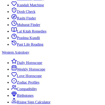
Kundali Matching
Dosh Check
Rashi Finder
Muhurat Finder
Lal Kitab Remedies
Prashna Kundli
Past Life Reading
Western Astrology
Daily Horoscope
Weekly Horoscope
Love Horoscope
Zodiac Profiles
Compatibility
Birthstones
Rising Sign Calculator