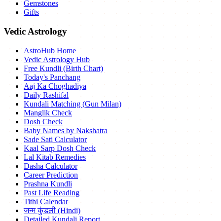
Gemstones
Gifts
Vedic Astrology
AstroHub Home
Vedic Astrology Hub
Free Kundli (Birth Chart)
Today's Panchang
Aaj Ka Choghadiya
Daily Rashifal
Kundali Matching (Gun Milan)
Manglik Check
Dosh Check
Baby Names by Nakshatra
Sade Sati Calculator
Kaal Sarp Dosh Check
Lal Kitab Remedies
Dasha Calculator
Career Prediction
Prashna Kundli
Past Life Reading
Tithi Calendar
जन्म कुंडली (Hindi)
Detailed Kundali Report