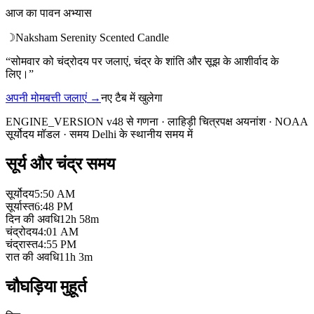
आज का पावन अभ्यास
☽
Naksham Serenity Scented Candle
“
सोमवार को चंद्रोदय पर जलाएं, चंद्र के शांति और सूझ के आशीर्वाद के
लिए।
”
अपनी मोमबत्ती जलाएं
→
नए टैब में खुलेगा
ENGINE_VERSION v48 से गणना
·
लाहिड़ी चित्रपक्ष अयनांश
·
NOAA
सूर्योदय मॉडल
·
समय Delhi के स्थानीय समय में
सूर्य और चंद्र समय
सूर्योदय
5:50 AM
सूर्यास्त
6:48 PM
दिन की अवधि
12h 58m
चंद्रोदय
4:01 AM
चंद्रास्त
4:55 PM
रात की अवधि
11h 3m
चौघड़िया मुहूर्त