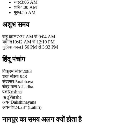
चंद्र
3:05 AM
शनि
4:00 AM
गुरु
4:55 AM
अशुभ समय
राहु काल
7:27 AM से 9:04 AM
यमगंड
10:42 AM से 12:19 PM
गुलिक काल
1:56 PM से 3:33 PM
हिंदू पंचांग
विक्रम संवत
2083
शक संवत
1948
संवत्सर
Parabhava
चंद्र मास
Ashadha
पक्ष
Krishna
ऋतु
Varsha
अयन
Dakshinayana
अयनांश
24.23° (Lahiri)
नागपुर का समय अलग क्यों होता है