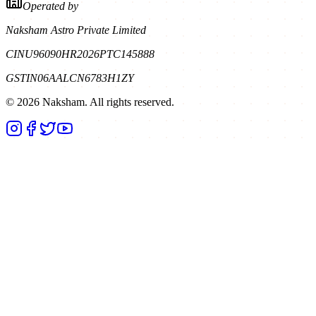
Operated by
Naksham Astro Private Limited
CIN
U96090HR2026PTC145888
GSTIN
06AALCN6783H1ZY
©
2026
Naksham. All rights reserved.