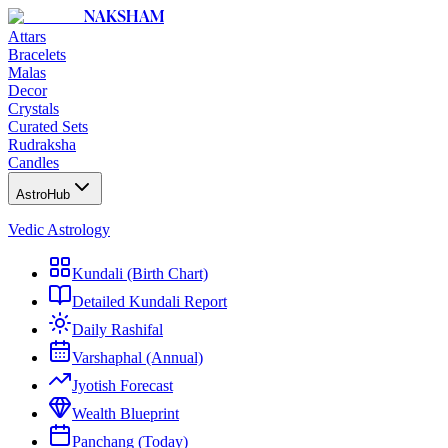
NAKSHAM
Attars
Bracelets
Malas
Decor
Crystals
Curated Sets
Rudraksha
Candles
AstroHub
Vedic Astrology
Kundali (Birth Chart)
Detailed Kundali Report
Daily Rashifal
Varshaphal (Annual)
Jyotish Forecast
Wealth Blueprint
Panchang (Today)