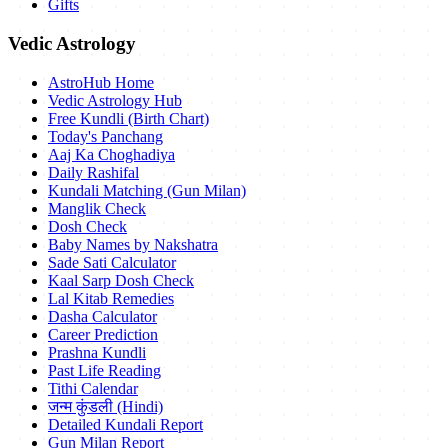
Gifts
Vedic Astrology
AstroHub Home
Vedic Astrology Hub
Free Kundli (Birth Chart)
Today's Panchang
Aaj Ka Choghadiya
Daily Rashifal
Kundali Matching (Gun Milan)
Manglik Check
Dosh Check
Baby Names by Nakshatra
Sade Sati Calculator
Kaal Sarp Dosh Check
Lal Kitab Remedies
Dasha Calculator
Career Prediction
Prashna Kundli
Past Life Reading
Tithi Calendar
जन्म कुंडली (Hindi)
Detailed Kundali Report
Gun Milan Report