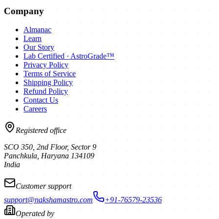
Company
Almanac
Learn
Our Story
Lab Certified · AstroGrade™
Privacy Policy
Terms of Service
Shipping Policy
Refund Policy
Contact Us
Careers
Registered office
SCO 350, 2nd Floor, Sector 9
Panchkula
,
Haryana
134109
India
Customer support
support@nakshamastro.com
+91-76579-23536
Operated by