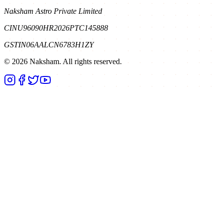
Naksham Astro Private Limited
CIN
U96090HR2026PTC145888
GSTIN
06AALCN6783H1ZY
©
2026
Naksham. All rights reserved.