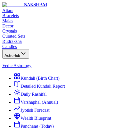
NAKSHAM
Attars
Bracelets
Malas
Decor
Crystals
Curated Sets
Rudraksha
Candles
AstroHub
Vedic Astrology
Kundali (Birth Chart)
Detailed Kundali Report
Daily Rashifal
Varshaphal (Annual)
Jyotish Forecast
Wealth Blueprint
Panchang (Today)