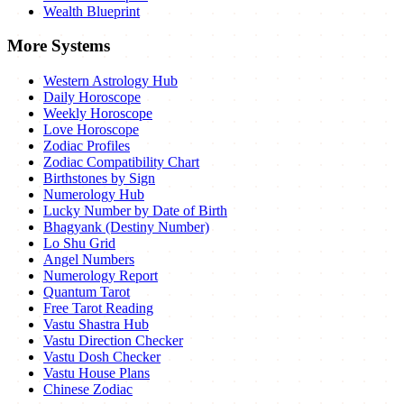
Wealth Blueprint
More Systems
Western Astrology Hub
Daily Horoscope
Weekly Horoscope
Love Horoscope
Zodiac Profiles
Zodiac Compatibility Chart
Birthstones by Sign
Numerology Hub
Lucky Number by Date of Birth
Bhagyank (Destiny Number)
Lo Shu Grid
Angel Numbers
Numerology Report
Quantum Tarot
Free Tarot Reading
Vastu Shastra Hub
Vastu Direction Checker
Vastu Dosh Checker
Vastu House Plans
Chinese Zodiac