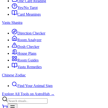
One Card Reading
Yes/No Tarot
Card Meanings
Vastu Shastra
Direction Checker
Room Analyzer
Dosh Checker
House Plans
Room Guides
Vastu Remedies
Chinese Zodiac
Find Your Animal Sign
Explore All Tools on AstroHub
→