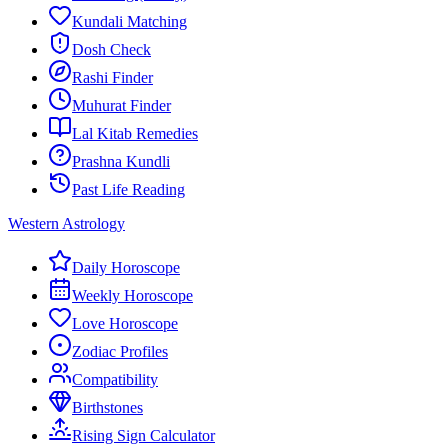
Kundali Matching
Dosh Check
Rashi Finder
Muhurat Finder
Lal Kitab Remedies
Prashna Kundli
Past Life Reading
Western Astrology
Daily Horoscope
Weekly Horoscope
Love Horoscope
Zodiac Profiles
Compatibility
Birthstones
Rising Sign Calculator