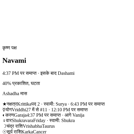
कृष्ण पक्ष
Navami
4:37 PM पर समाप्त · इसके बाद Dashami
40% प्रकाशित, घटता
Ashadha मास
★
नक्षत्र
Krittika
पद 2 · स्वामी: Surya · 6:43 PM पर समाप्त
☿
योग
Vriddhi
27 में से #11 · 12:10 PM पर समाप्त
◐
करण
Garaja
4:37 PM पर समाप्त · आगे Vanija
♀
वार
Shukravara
Friday · स्वामी: Shukra
☽
चंद्र राशि
Vrishabha
Taurus
☉
सूर्य राशि
Karka
Cancer