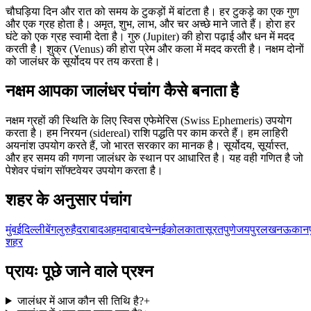
चौघड़िया दिन और रात को समय के टुकड़ों में बांटता है। हर टुकड़े का एक गुण
और एक ग्रह होता है। अमृत, शुभ, लाभ, और चर अच्छे माने जाते हैं। होरा हर
घंटे को एक ग्रह स्वामी देता है। गुरु (Jupiter) की होरा पढ़ाई और धन में मदद
करती है। शुक्र (Venus) की होरा प्रेम और कला में मदद करती है। नक्षम दोनों
को जालंधर के सूर्योदय पर तय करता है।
नक्षम आपका जालंधर पंचांग कैसे बनाता है
नक्षम ग्रहों की स्थिति के लिए स्विस एफेमेरिस (Swiss Ephemeris) उपयोग
करता है। हम निरयन (sidereal) राशि पद्धति पर काम करते हैं। हम लाहिरी
अयनांश उपयोग करते हैं, जो भारत सरकार का मानक है। सूर्योदय, सूर्यास्त,
और हर समय की गणना जालंधर के स्थान पर आधारित है। यह वही गणित है जो
पेशेवर पंचांग सॉफ्टवेयर उपयोग करता है।
शहर के अनुसार पंचांग
मुंबई
दिल्ली
बेंगलुरु
हैदराबाद
अहमदाबाद
चेन्नई
कोलकाता
सूरत
पुणे
जयपुर
लखनऊ
कानप
शहर
प्रायः पूछे जाने वाले प्रश्न
जालंधर में आज कौन सी तिथि है?
+