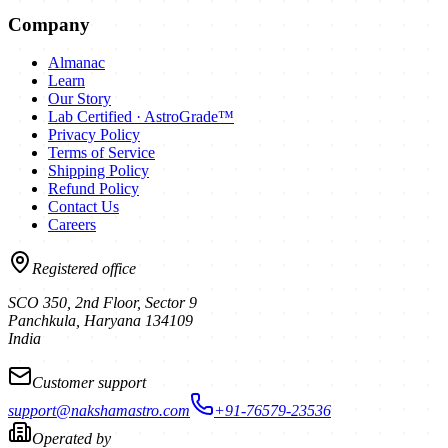
Company
Almanac
Learn
Our Story
Lab Certified · AstroGrade™
Privacy Policy
Terms of Service
Shipping Policy
Refund Policy
Contact Us
Careers
Registered office
SCO 350, 2nd Floor, Sector 9
Panchkula
,
Haryana
134109
India
Customer support
support@nakshamastro.com
+91-76579-23536
Operated by