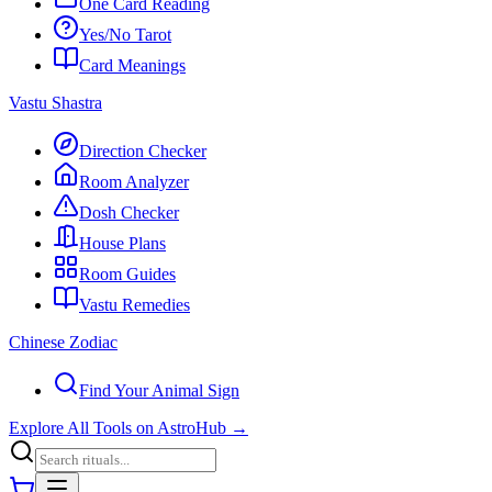
One Card Reading
Yes/No Tarot
Card Meanings
Vastu Shastra
Direction Checker
Room Analyzer
Dosh Checker
House Plans
Room Guides
Vastu Remedies
Chinese Zodiac
Find Your Animal Sign
Explore All Tools on AstroHub
→