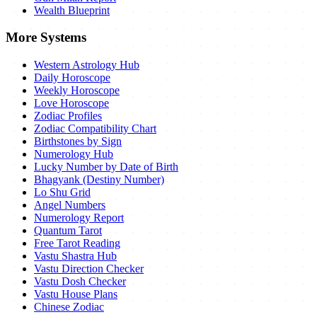
Wealth Blueprint
More Systems
Western Astrology Hub
Daily Horoscope
Weekly Horoscope
Love Horoscope
Zodiac Profiles
Zodiac Compatibility Chart
Birthstones by Sign
Numerology Hub
Lucky Number by Date of Birth
Bhagyank (Destiny Number)
Lo Shu Grid
Angel Numbers
Numerology Report
Quantum Tarot
Free Tarot Reading
Vastu Shastra Hub
Vastu Direction Checker
Vastu Dosh Checker
Vastu House Plans
Chinese Zodiac