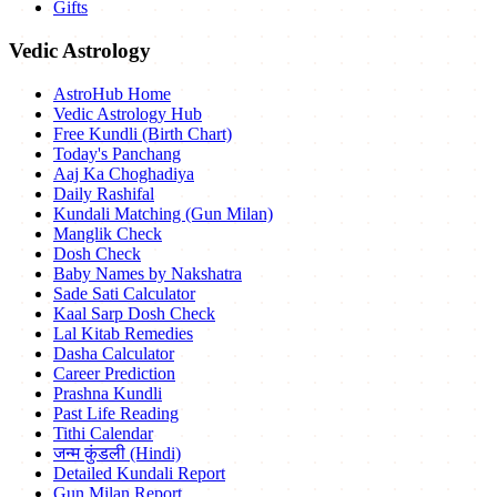
Gifts
Vedic Astrology
AstroHub Home
Vedic Astrology Hub
Free Kundli (Birth Chart)
Today's Panchang
Aaj Ka Choghadiya
Daily Rashifal
Kundali Matching (Gun Milan)
Manglik Check
Dosh Check
Baby Names by Nakshatra
Sade Sati Calculator
Kaal Sarp Dosh Check
Lal Kitab Remedies
Dasha Calculator
Career Prediction
Prashna Kundli
Past Life Reading
Tithi Calendar
जन्म कुंडली (Hindi)
Detailed Kundali Report
Gun Milan Report