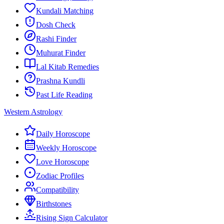
Kundali Matching
Dosh Check
Rashi Finder
Muhurat Finder
Lal Kitab Remedies
Prashna Kundli
Past Life Reading
Western Astrology
Daily Horoscope
Weekly Horoscope
Love Horoscope
Zodiac Profiles
Compatibility
Birthstones
Rising Sign Calculator