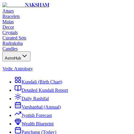
NAKSHAM
Attars
Bracelets
Malas
Decor
Crystals
Curated Sets
Rudraksha
Candles
AstroHub
Vedic Astrology
Kundali (Birth Chart)
Detailed Kundali Report
Daily Rashifal
Varshaphal (Annual)
Jyotish Forecast
Wealth Blueprint
Panchang (Today)