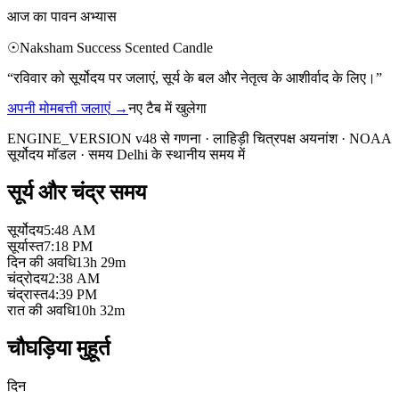
आज का पावन अभ्यास
☉
Naksham Success Scented Candle
“
रविवार को सूर्योदय पर जलाएं, सूर्य के बल और नेतृत्व के आशीर्वाद के लिए।
”
अपनी मोमबत्ती जलाएं
→
नए टैब में खुलेगा
ENGINE_VERSION v48 से गणना
·
लाहिड़ी चित्रपक्ष अयनांश
·
NOAA
सूर्योदय मॉडल
·
समय Delhi के स्थानीय समय में
सूर्य और चंद्र समय
सूर्योदय
5:48 AM
सूर्यास्त
7:18 PM
दिन की अवधि
13h 29m
चंद्रोदय
2:38 AM
चंद्रास्त
4:39 PM
रात की अवधि
10h 32m
चौघड़िया मुहूर्त
दिन