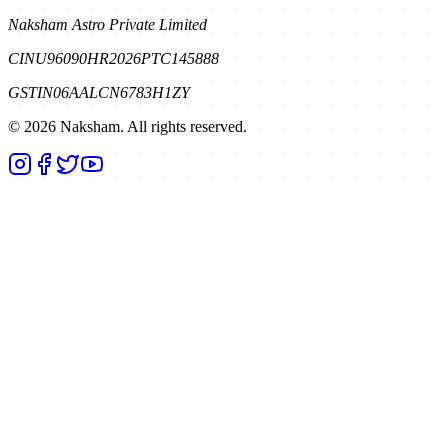
Naksham Astro Private Limited
CIN
U96090HR2026PTC145888
GSTIN
06AALCN6783H1ZY
©
2026
Naksham. All rights reserved.