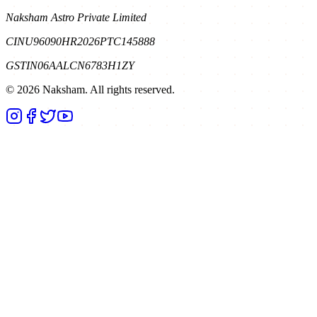
Naksham Astro Private Limited
CIN
U96090HR2026PTC145888
GSTIN
06AALCN6783H1ZY
©
2026
Naksham. All rights reserved.