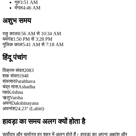
गुरु
3:51 AM
मंगल
4:46 AM
अशुभ समय
राहु काल
8:56 AM से 10:34 AM
यमगंड
1:50 PM से 3:28 PM
गुलिक काल
5:41 AM से 7:18 AM
हिंदू पंचांग
विक्रम संवत
2083
शक संवत
1948
संवत्सर
Parabhava
चंद्र मास
Ashadha
पक्ष
Krishna
ऋतु
Varsha
अयन
Dakshinayana
अयनांश
24.23° (Lahiri)
हावड़ा का समय अलग क्यों होता है
सूर्योदय और सूर्यास्त हर शहर में अलग होते हैं। हावड़ा का अपना अक्षांश और