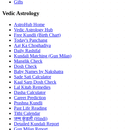
Gifts
Vedic Astrology
AstroHub Home
Vedic Astrology Hub
Free Kundli (Birth Chart)
Today's Panchang
Aaj Ka Choghadiya
Daily Rashifal
Kundali Matching (Gun Milan)
Manglik Check
Dosh Check
Baby Names by Nakshatra
Sade Sati Calculator
Kaal Sarp Dosh Check
Lal Kitab Remedies
Dasha Calculator
Career Prediction
Prashna Kundli
Past Life Reading
Tithi Calendar
जन्म कुंडली (Hindi)
Detailed Kundali Report
Gun Milan Report