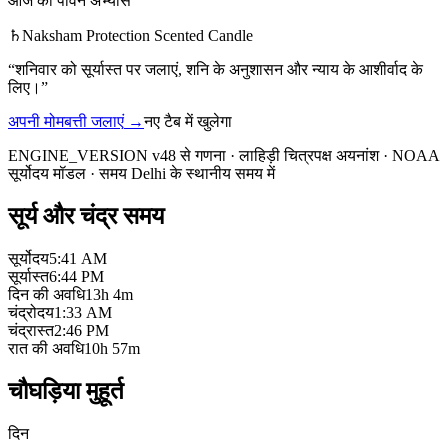
आज का पावन अभ्यास
♄
Naksham Protection Scented Candle
“
शनिवार को सूर्यास्त पर जलाएं, शनि के अनुशासन और न्याय के आशीर्वाद के
लिए।
”
अपनी मोमबत्ती जलाएं
→
नए टैब में खुलेगा
ENGINE_VERSION v48 से गणना
·
लाहिड़ी चित्रपक्ष अयनांश
·
NOAA
सूर्योदय मॉडल
·
समय Delhi के स्थानीय समय में
सूर्य और चंद्र समय
सूर्योदय
5:41 AM
सूर्यास्त
6:44 PM
दिन की अवधि
13h 4m
चंद्रोदय
1:33 AM
चंद्रास्त
2:46 PM
रात की अवधि
10h 57m
चौघड़िया मुहूर्त
दिन