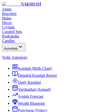
NAKSHAM
Attars
Bracelets
Malas
Decor
Crystals
Curated Sets
Rudraksha
Candles
AstroHub
Vedic Astrology
Kundali (Birth Chart)
Detailed Kundali Report
Daily Rashifal
Varshaphal (Annual)
Jyotish Forecast
Wealth Blueprint
Panchang (Today)