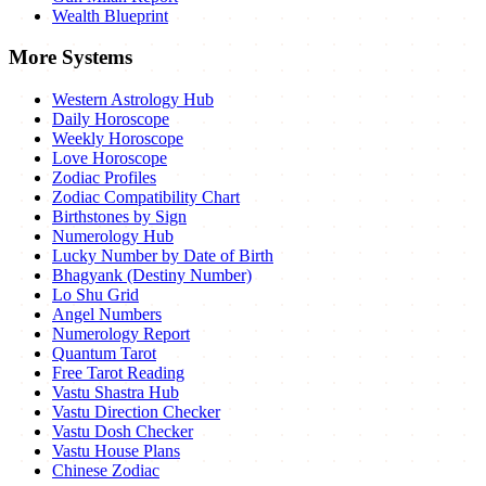
Wealth Blueprint
More Systems
Western Astrology Hub
Daily Horoscope
Weekly Horoscope
Love Horoscope
Zodiac Profiles
Zodiac Compatibility Chart
Birthstones by Sign
Numerology Hub
Lucky Number by Date of Birth
Bhagyank (Destiny Number)
Lo Shu Grid
Angel Numbers
Numerology Report
Quantum Tarot
Free Tarot Reading
Vastu Shastra Hub
Vastu Direction Checker
Vastu Dosh Checker
Vastu House Plans
Chinese Zodiac