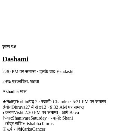
कृष्ण पक्ष
Dashami
2:30 PM पर समाप्त · इसके बाद Ekadashi
29% प्रकाशित, घटता
Ashadha मास
★
नक्षत्र
Rohini
पद 2 · स्वामी: Chandra · 5:21 PM पर समाप्त
☿
योग
Dhruva
27 में से #12 · 9:32 AM पर समाप्त
◐
करण
Vishti
2:30 PM पर समाप्त · आगे Bava
♄
वार
Shanivara
Saturday · स्वामी: Shani
☽
चंद्र राशि
Vrishabha
Taurus
☉
सूर्य राशि
Karka
Cancer