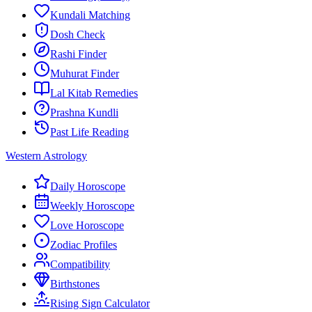
Kundali Matching
Dosh Check
Rashi Finder
Muhurat Finder
Lal Kitab Remedies
Prashna Kundli
Past Life Reading
Western Astrology
Daily Horoscope
Weekly Horoscope
Love Horoscope
Zodiac Profiles
Compatibility
Birthstones
Rising Sign Calculator