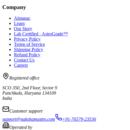
Company
Almanac
Learn
Our Story
Lab Certified · AstroGrade™
Privacy Policy
Terms of Service
Shipping Policy
Refund Policy
Contact Us
Careers
Registered office
SCO 350, 2nd Floor, Sector 9
Panchkula
,
Haryana
134109
India
Customer support
support@nakshamastro.com
+91-76579-23536
Operated by