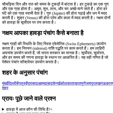
चौघड़िया दिन और रात को समय के टुकड़ों में बांटता है। हर टुकड़े का एक गुण
और एक ग्रह होता है। अमृत, शुभ, लाभ, और चर अच्छे माने जाते हैं। होरा हर
घंटे को एक ग्रह स्वामी देता है। गुरु (Jupiter) की होरा पढ़ाई और धन में मदद
करती है। शुक्र (Venus) की होरा प्रेम और कला में मदद करती है। नक्षम दोनों
को हावड़ा के सूर्योदय पर तय करता है।
नक्षम आपका हावड़ा पंचांग कैसे बनाता है
नक्षम ग्रहों की स्थिति के लिए स्विस एफेमेरिस (Swiss Ephemeris) उपयोग
करता है। हम निरयन (sidereal) राशि पद्धति पर काम करते हैं। हम लाहिरी
अयनांश उपयोग करते हैं, जो भारत सरकार का मानक है। सूर्योदय, सूर्यास्त,
और हर समय की गणना हावड़ा के स्थान पर आधारित है। यह वही गणित है जो
पेशेवर पंचांग सॉफ्टवेयर उपयोग करता है।
शहर के अनुसार पंचांग
मुंबई
दिल्ली
बेंगलुरु
हैदराबाद
अहमदाबाद
चेन्नई
कोलकाता
सूरत
पुणे
जयपुर
लखनऊ
कानप
शहर
प्रायः पूछे जाने वाले प्रश्न
हावड़ा में आज कौन सी तिथि है?
+