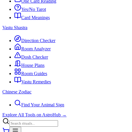
One Card Reading
Yes/No Tarot
Card Meanings
Vastu Shastra
Direction Checker
Room Analyzer
Dosh Checker
House Plans
Room Guides
Vastu Remedies
Chinese Zodiac
Find Your Animal Sign
Explore All Tools on AstroHub
→