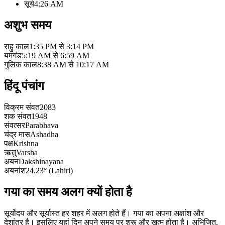
सूर्य
4:26 AM
अशुभ समय
राहु काल
1:35 PM से 3:14 PM
यमगंड
5:19 AM से 6:59 AM
गुलिक काल
8:38 AM से 10:17 AM
हिंदू पंचांग
विक्रम संवत
2083
शक संवत
1948
संवत्सर
Parabhava
चंद्र मास
Ashadha
पक्ष
Krishna
ऋतु
Varsha
अयन
Dakshinayana
अयनांश
24.23° (Lahiri)
गया का समय अलग क्यों होता है
सूर्योदय और सूर्यास्त हर शहर में अलग होते हैं। गया का अपना अक्षांश और
देशांतर है। इसलिए यहां दिन अपने समय पर शुरू और खत्म होता है। अभिजित,