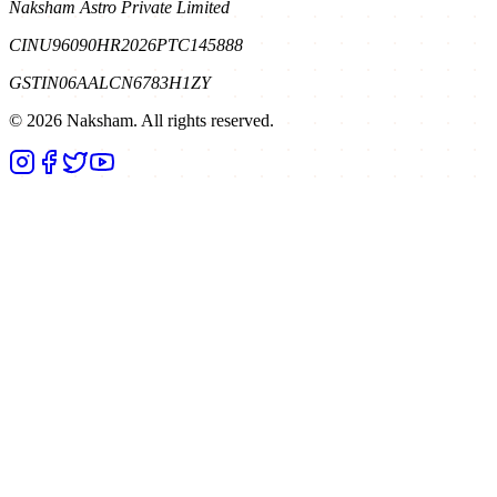
Naksham Astro Private Limited
CIN
U96090HR2026PTC145888
GSTIN
06AALCN6783H1ZY
©
2026
Naksham. All rights reserved.