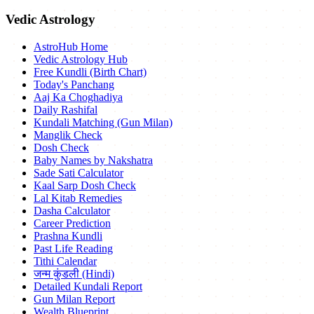
Vedic Astrology
AstroHub Home
Vedic Astrology Hub
Free Kundli (Birth Chart)
Today's Panchang
Aaj Ka Choghadiya
Daily Rashifal
Kundali Matching (Gun Milan)
Manglik Check
Dosh Check
Baby Names by Nakshatra
Sade Sati Calculator
Kaal Sarp Dosh Check
Lal Kitab Remedies
Dasha Calculator
Career Prediction
Prashna Kundli
Past Life Reading
Tithi Calendar
जन्म कुंडली (Hindi)
Detailed Kundali Report
Gun Milan Report
Wealth Blueprint