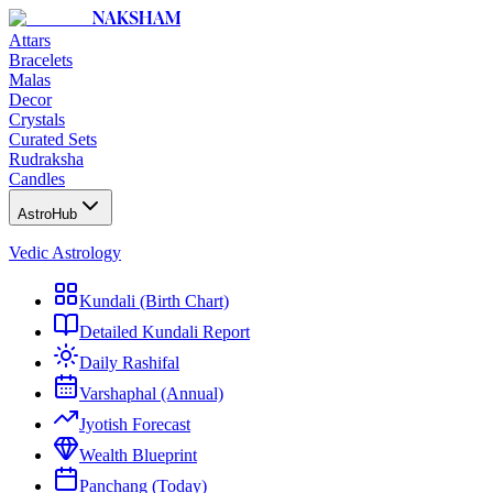
NAKSHAM
Attars
Bracelets
Malas
Decor
Crystals
Curated Sets
Rudraksha
Candles
AstroHub
Vedic Astrology
Kundali (Birth Chart)
Detailed Kundali Report
Daily Rashifal
Varshaphal (Annual)
Jyotish Forecast
Wealth Blueprint
Panchang (Today)