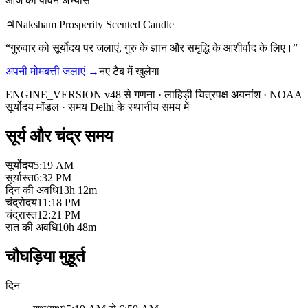
आज का पावन अभ्यास
♃
Naksham Prosperity Scented Candle
“
गुरुवार को सूर्योदय पर जलाएं, गुरु के ज्ञान और समृद्धि के आशीर्वाद के लिए।
”
अपनी मोमबत्ती जलाएं
→
नए टैब में खुलेगा
ENGINE_VERSION v48 से गणना
·
लाहिड़ी चित्रपक्ष अयनांश
·
NOAA
सूर्योदय मॉडल
·
समय Delhi के स्थानीय समय में
सूर्य और चंद्र समय
सूर्योदय
5:19 AM
सूर्यास्त
6:32 PM
दिन की अवधि
13h 12m
चंद्रोदय
11:18 PM
चंद्रास्त
12:21 PM
रात की अवधि
10h 48m
चौघड़िया मुहूर्त
दिन