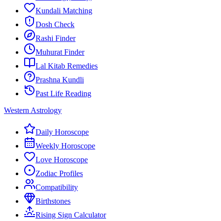
Kundali Matching
Dosh Check
Rashi Finder
Muhurat Finder
Lal Kitab Remedies
Prashna Kundli
Past Life Reading
Western Astrology
Daily Horoscope
Weekly Horoscope
Love Horoscope
Zodiac Profiles
Compatibility
Birthstones
Rising Sign Calculator