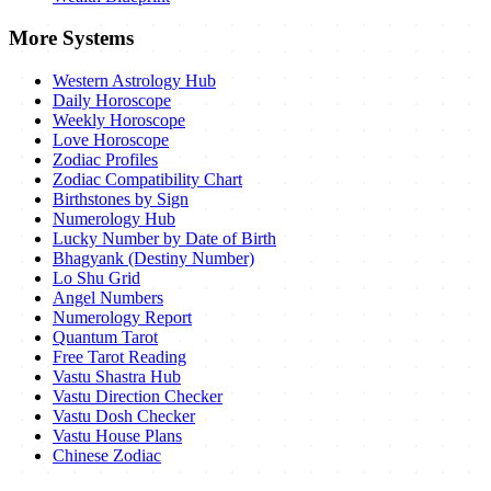
More Systems
Western Astrology Hub
Daily Horoscope
Weekly Horoscope
Love Horoscope
Zodiac Profiles
Zodiac Compatibility Chart
Birthstones by Sign
Numerology Hub
Lucky Number by Date of Birth
Bhagyank (Destiny Number)
Lo Shu Grid
Angel Numbers
Numerology Report
Quantum Tarot
Free Tarot Reading
Vastu Shastra Hub
Vastu Direction Checker
Vastu Dosh Checker
Vastu House Plans
Chinese Zodiac