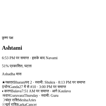
कृष्ण पक्ष
Ashtami
6:53 PM पर समाप्त · इसके बाद Navami
51% प्रकाशित, घटता
Ashadha मास
★
नक्षत्र
Bharani
पद 2 · स्वामी: Shukra · 8:13 PM पर समाप्त
☿
योग
Ganda
27 में से #10 · 3:00 PM पर समाप्त
◐
करण
Balava
7:51 AM पर समाप्त · आगे Kaulava
♃
वार
Guruvara
Thursday · स्वामी: Guru
☽
चंद्र राशि
Mesha
Aries
☉
सूर्य राशि
Karka
Cancer