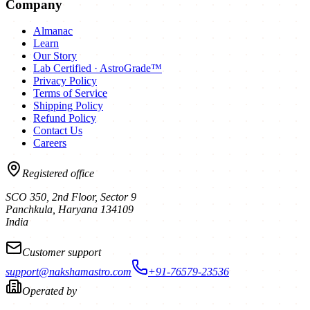
Company
Almanac
Learn
Our Story
Lab Certified · AstroGrade™
Privacy Policy
Terms of Service
Shipping Policy
Refund Policy
Contact Us
Careers
Registered office
SCO 350, 2nd Floor, Sector 9
Panchkula
,
Haryana
134109
India
Customer support
support@nakshamastro.com
+91-76579-23536
Operated by