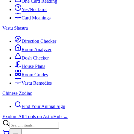
One Card Reading
Yes/No Tarot
Card Meanings
Vastu Shastra
Direction Checker
Room Analyzer
Dosh Checker
House Plans
Room Guides
Vastu Remedies
Chinese Zodiac
Find Your Animal Sign
Explore All Tools on AstroHub
→