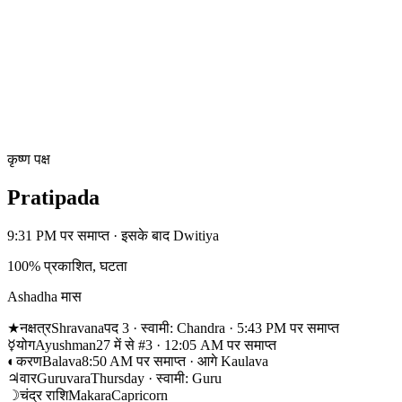
कृष्ण पक्ष
Pratipada
9:31 PM पर समाप्त · इसके बाद Dwitiya
100% प्रकाशित, घटता
Ashadha मास
★
नक्षत्र
Shravana
पद 3 · स्वामी: Chandra · 5:43 PM पर समाप्त
☿
योग
Ayushman
27 में से #3 · 12:05 AM पर समाप्त
◐
करण
Balava
8:50 AM पर समाप्त · आगे Kaulava
♃
वार
Guruvara
Thursday · स्वामी: Guru
☽
चंद्र राशि
Makara
Capricorn