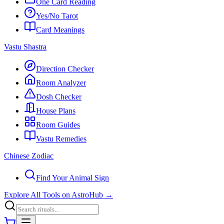
One Card Reading
Yes/No Tarot
Card Meanings
Vastu Shastra
Direction Checker
Room Analyzer
Dosh Checker
House Plans
Room Guides
Vastu Remedies
Chinese Zodiac
Find Your Animal Sign
Explore All Tools on AstroHub
→