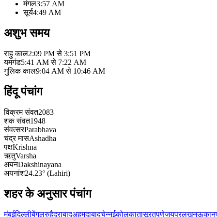
मंगल
3:57 AM
सूर्य
4:49 AM
अशुभ समय
राहु काल
2:09 PM से 3:51 PM
यमगंड
5:41 AM से 7:22 AM
गुलिक काल
9:04 AM से 10:46 AM
हिंदू पंचांग
विक्रम संवत
2083
शक संवत
1948
संवत्सर
Parabhava
चंद्र मास
Ashadha
पक्ष
Krishna
ऋतु
Varsha
अयन
Dakshinayana
अयनांश
24.23° (Lahiri)
शहर के अनुसार पंचांग
मुंबई
दिल्ली
बेंगलुरु
हैदराबाद
अहमदाबाद
चेन्नई
कोलकाता
सूरत
पुणे
जयपुर
लखनऊ
कानप