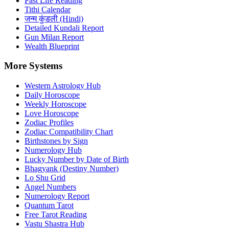
Past Life Reading
Tithi Calendar
जन्म कुंडली (Hindi)
Detailed Kundali Report
Gun Milan Report
Wealth Blueprint
More Systems
Western Astrology Hub
Daily Horoscope
Weekly Horoscope
Love Horoscope
Zodiac Profiles
Zodiac Compatibility Chart
Birthstones by Sign
Numerology Hub
Lucky Number by Date of Birth
Bhagyank (Destiny Number)
Lo Shu Grid
Angel Numbers
Numerology Report
Quantum Tarot
Free Tarot Reading
Vastu Shastra Hub