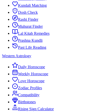
Kundali Matching
Dosh Check
Rashi Finder
Muhurat Finder
Lal Kitab Remedies
Prashna Kundli
Past Life Reading
Western Astrology
Daily Horoscope
Weekly Horoscope
Love Horoscope
Zodiac Profiles
Compatibility
Birthstones
Rising Sign Calculator