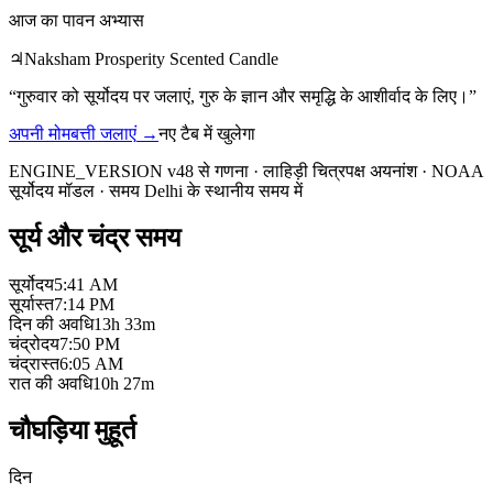
आज का पावन अभ्यास
♃
Naksham Prosperity Scented Candle
“
गुरुवार को सूर्योदय पर जलाएं, गुरु के ज्ञान और समृद्धि के आशीर्वाद के लिए।
”
अपनी मोमबत्ती जलाएं
→
नए टैब में खुलेगा
ENGINE_VERSION v48 से गणना
·
लाहिड़ी चित्रपक्ष अयनांश
·
NOAA
सूर्योदय मॉडल
·
समय Delhi के स्थानीय समय में
सूर्य और चंद्र समय
सूर्योदय
5:41 AM
सूर्यास्त
7:14 PM
दिन की अवधि
13h 33m
चंद्रोदय
7:50 PM
चंद्रास्त
6:05 AM
रात की अवधि
10h 27m
चौघड़िया मुहूर्त
दिन