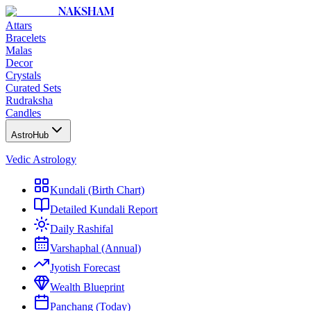
NAKSHAM
Attars
Bracelets
Malas
Decor
Crystals
Curated Sets
Rudraksha
Candles
AstroHub
Vedic Astrology
Kundali (Birth Chart)
Detailed Kundali Report
Daily Rashifal
Varshaphal (Annual)
Jyotish Forecast
Wealth Blueprint
Panchang (Today)