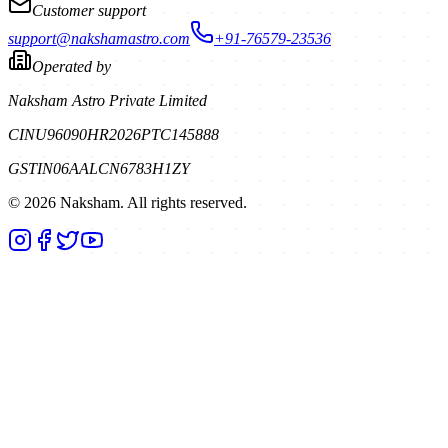
Customer support
support@nakshamastro.com
+91-76579-23536
Operated by
Naksham Astro Private Limited
CIN
U96090HR2026PTC145888
GSTIN
06AALCN6783H1ZY
©
2026
Naksham. All rights reserved.