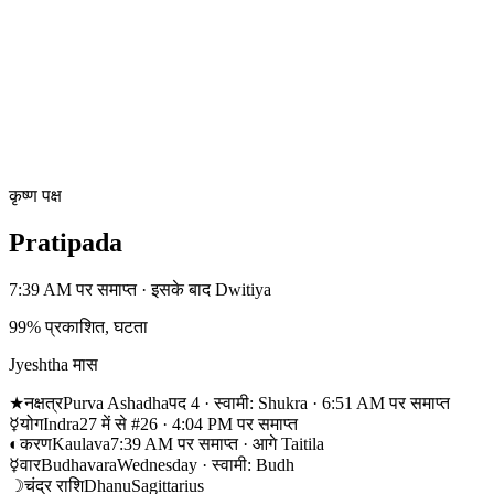
कृष्ण पक्ष
Pratipada
7:39 AM पर समाप्त · इसके बाद Dwitiya
99% प्रकाशित, घटता
Jyeshtha मास
★
नक्षत्र
Purva Ashadha
पद 4 · स्वामी: Shukra · 6:51 AM पर समाप्त
☿
योग
Indra
27 में से #26 · 4:04 PM पर समाप्त
◐
करण
Kaulava
7:39 AM पर समाप्त · आगे Taitila
☿
वार
Budhavara
Wednesday · स्वामी: Budh
☽
चंद्र राशि
Dhanu
Sagittarius