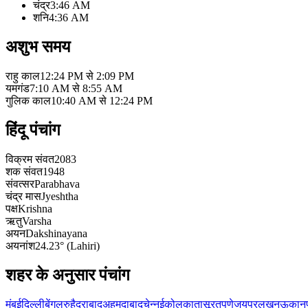
चंद्र
3:46 AM
शनि
4:36 AM
अशुभ समय
राहु काल
12:24 PM से 2:09 PM
यमगंड
7:10 AM से 8:55 AM
गुलिक काल
10:40 AM से 12:24 PM
हिंदू पंचांग
विक्रम संवत
2083
शक संवत
1948
संवत्सर
Parabhava
चंद्र मास
Jyeshtha
पक्ष
Krishna
ऋतु
Varsha
अयन
Dakshinayana
अयनांश
24.23° (Lahiri)
शहर के अनुसार पंचांग
मुंबई
दिल्ली
बेंगलुरु
हैदराबाद
अहमदाबाद
चेन्नई
कोलकाता
सूरत
पुणे
जयपुर
लखनऊ
कानप