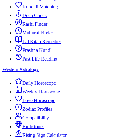
Kundali Matching
Dosh Check
Rashi Finder
Muhurat Finder
Lal Kitab Remedies
Prashna Kundli
Past Life Reading
Western Astrology
Daily Horoscope
Weekly Horoscope
Love Horoscope
Zodiac Profiles
Compatibility
Birthstones
Rising Sign Calculator