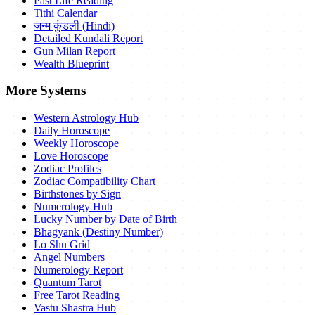
Past Life Reading
Tithi Calendar
जन्म कुंडली (Hindi)
Detailed Kundali Report
Gun Milan Report
Wealth Blueprint
More Systems
Western Astrology Hub
Daily Horoscope
Weekly Horoscope
Love Horoscope
Zodiac Profiles
Zodiac Compatibility Chart
Birthstones by Sign
Numerology Hub
Lucky Number by Date of Birth
Bhagyank (Destiny Number)
Lo Shu Grid
Angel Numbers
Numerology Report
Quantum Tarot
Free Tarot Reading
Vastu Shastra Hub