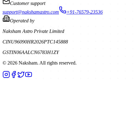
Customer support
support@nakshamastro.com
+91-76579-23536
Operated by
Naksham Astro Private Limited
CIN
U96090HR2026PTC145888
GSTIN
06AALCN6783H1ZY
©
2026
Naksham. All rights reserved.