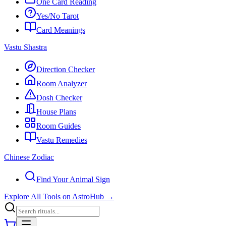
One Card Reading
Yes/No Tarot
Card Meanings
Vastu Shastra
Direction Checker
Room Analyzer
Dosh Checker
House Plans
Room Guides
Vastu Remedies
Chinese Zodiac
Find Your Animal Sign
Explore All Tools on AstroHub
→