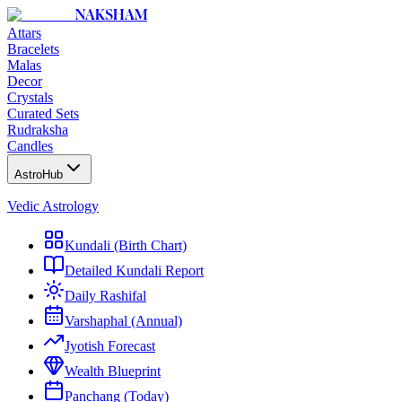
NAKSHAM
Attars
Bracelets
Malas
Decor
Crystals
Curated Sets
Rudraksha
Candles
AstroHub
Vedic Astrology
Kundali (Birth Chart)
Detailed Kundali Report
Daily Rashifal
Varshaphal (Annual)
Jyotish Forecast
Wealth Blueprint
Panchang (Today)