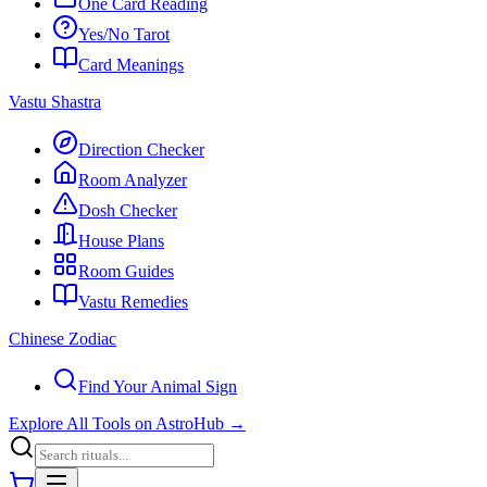
One Card Reading
Yes/No Tarot
Card Meanings
Vastu Shastra
Direction Checker
Room Analyzer
Dosh Checker
House Plans
Room Guides
Vastu Remedies
Chinese Zodiac
Find Your Animal Sign
Explore All Tools on AstroHub
→