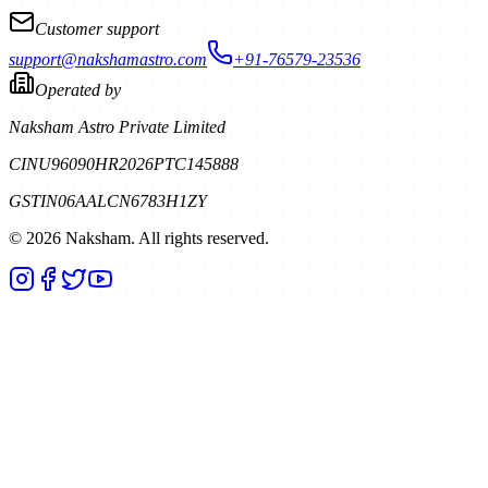
Customer support
support@nakshamastro.com
+91-76579-23536
Operated by
Naksham Astro Private Limited
CIN
U96090HR2026PTC145888
GSTIN
06AALCN6783H1ZY
©
2026
Naksham. All rights reserved.