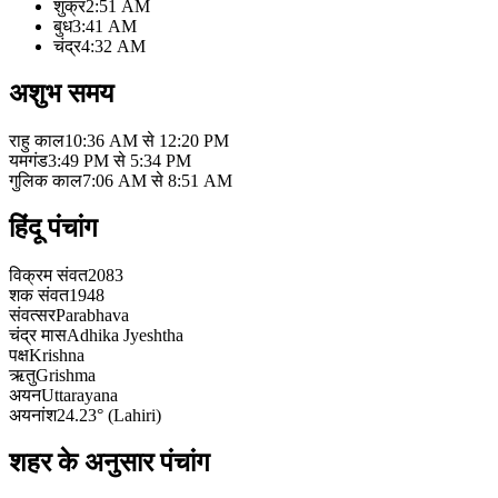
शुक्र
2:51 AM
बुध
3:41 AM
चंद्र
4:32 AM
अशुभ समय
राहु काल
10:36 AM से 12:20 PM
यमगंड
3:49 PM से 5:34 PM
गुलिक काल
7:06 AM से 8:51 AM
हिंदू पंचांग
विक्रम संवत
2083
शक संवत
1948
संवत्सर
Parabhava
चंद्र मास
Adhika Jyeshtha
पक्ष
Krishna
ऋतु
Grishma
अयन
Uttarayana
अयनांश
24.23° (Lahiri)
शहर के अनुसार पंचांग