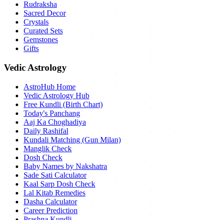
Rudraksha
Sacred Decor
Crystals
Curated Sets
Gemstones
Gifts
Vedic Astrology
AstroHub Home
Vedic Astrology Hub
Free Kundli (Birth Chart)
Today's Panchang
Aaj Ka Choghadiya
Daily Rashifal
Kundali Matching (Gun Milan)
Manglik Check
Dosh Check
Baby Names by Nakshatra
Sade Sati Calculator
Kaal Sarp Dosh Check
Lal Kitab Remedies
Dasha Calculator
Career Prediction
Prashna Kundli