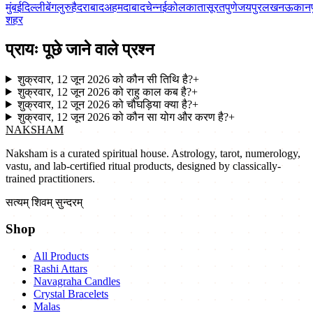
मुंबई
दिल्ली
बेंगलुरु
हैदराबाद
अहमदाबाद
चेन्नई
कोलकाता
सूरत
पुणे
जयपुर
लखनऊ
कानप
शहर
प्रायः पूछे जाने वाले प्रश्न
शुक्रवार, 12 जून 2026 को कौन सी तिथि है?
+
शुक्रवार, 12 जून 2026 को राहु काल कब है?
+
शुक्रवार, 12 जून 2026 को चौघड़िया क्या है?
+
शुक्रवार, 12 जून 2026 को कौन सा योग और करण है?
+
NAKSHAM
Naksham is a curated spiritual house. Astrology, tarot, numerology,
vastu, and lab-certified ritual products, designed by classically-
trained practitioners.
सत्यम् शिवम् सुन्दरम्
Shop
All Products
Rashi Attars
Navagraha Candles
Crystal Bracelets
Malas