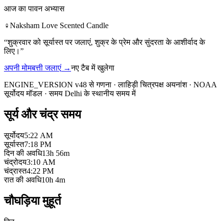
आज का पावन अभ्यास
♀
Naksham Love Scented Candle
“
शुक्रवार को सूर्यास्त पर जलाएं, शुक्र के प्रेम और सुंदरता के आशीर्वाद के
लिए।
”
अपनी मोमबत्ती जलाएं
→
नए टैब में खुलेगा
ENGINE_VERSION v48 से गणना
·
लाहिड़ी चित्रपक्ष अयनांश
·
NOAA
सूर्योदय मॉडल
·
समय Delhi के स्थानीय समय में
सूर्य और चंद्र समय
सूर्योदय
5:22 AM
सूर्यास्त
7:18 PM
दिन की अवधि
13h 56m
चंद्रोदय
3:10 AM
चंद्रास्त
4:22 PM
रात की अवधि
10h 4m
चौघड़िया मुहूर्त