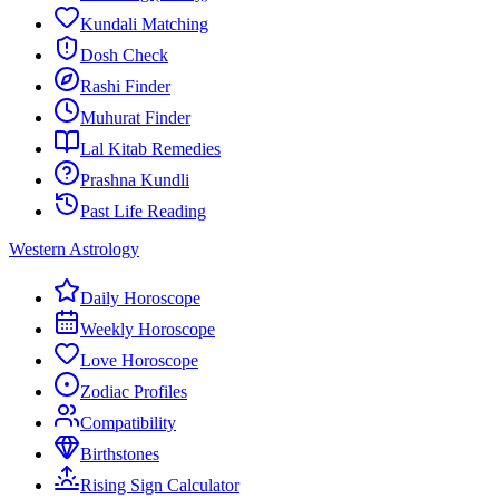
Kundali Matching
Dosh Check
Rashi Finder
Muhurat Finder
Lal Kitab Remedies
Prashna Kundli
Past Life Reading
Western Astrology
Daily Horoscope
Weekly Horoscope
Love Horoscope
Zodiac Profiles
Compatibility
Birthstones
Rising Sign Calculator