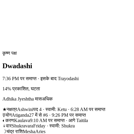
कृष्ण पक्ष
Dwadashi
7:36 PM पर समाप्त · इसके बाद Trayodashi
14% प्रकाशित, घटता
Adhika Jyeshtha मास
अधिक
★
नक्षत्र
Ashwini
पद 4 · स्वामी: Ketu · 6:28 AM पर समाप्त
☿
योग
Atiganda
27 में से #6 · 9:26 PM पर समाप्त
◐
करण
Kaulava
9:10 AM पर समाप्त · आगे Taitila
♀
वार
Shukravara
Friday · स्वामी: Shukra
☽
चंद्र राशि
Mesha
Aries