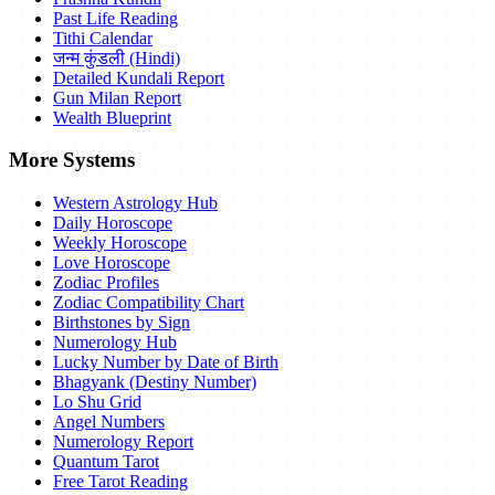
Past Life Reading
Tithi Calendar
जन्म कुंडली (Hindi)
Detailed Kundali Report
Gun Milan Report
Wealth Blueprint
More Systems
Western Astrology Hub
Daily Horoscope
Weekly Horoscope
Love Horoscope
Zodiac Profiles
Zodiac Compatibility Chart
Birthstones by Sign
Numerology Hub
Lucky Number by Date of Birth
Bhagyank (Destiny Number)
Lo Shu Grid
Angel Numbers
Numerology Report
Quantum Tarot
Free Tarot Reading