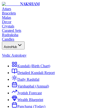
NAKSHAM
Attars
Bracelets
Malas
Decor
Crystals
Curated Sets
Rudraksha
Candles
AstroHub
Vedic Astrology
Kundali (Birth Chart)
Detailed Kundali Report
Daily Rashifal
Varshaphal (Annual)
Jyotish Forecast
Wealth Blueprint
Panchang (Today)